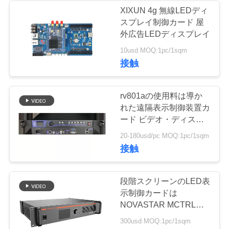
XIXUN 4g 無線LEDディ
スプレイ制御カード 屋
外広告LEDディスプレイ
10usd MOQ:1pc/1sqm
接触
rv801aの使用料は導か
れた遠隔表示制御装置カ
ード ビデオ・ディスプ
レイのマトリックスのコ
20-180usd/pc MOQ:1pc/1sqm
ントローラーを導きまカ
接触
ードを受け取ります
段階スクリーンのLED表
示制御カードは
NOVASTAR MCTRL
1600のRoHS証明しまし
300usd MOQ:1pc/1sqm
た