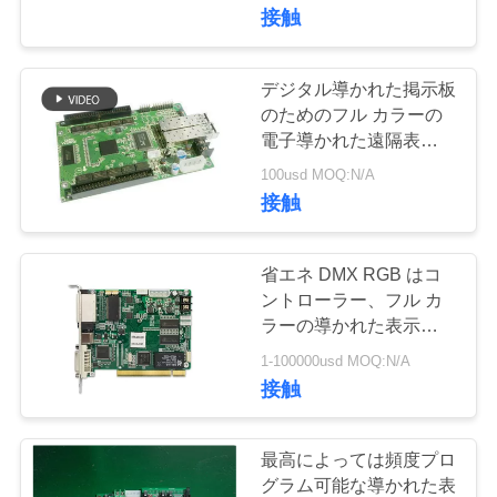
達
を導きました
接触
に
つ
デジタル導かれた掲示板
のためのフル カラーの
い
電子導かれた遠隔表示制
御装置カード
て
100usd MOQ:N/A
接触
工
省エネ DMX RGB はコ
場
ントローラー、フル カ
ラーの導かれた表示制御
旅
装置カードを導きました
1-100000usd MOQ:N/A
行
接触
品
最高によっては頻度プロ
グラム可能な導かれた表