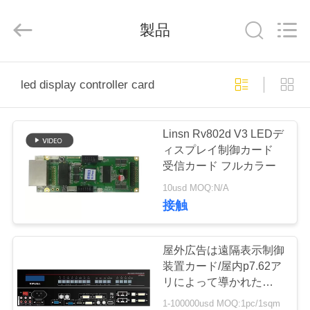
Copyright
©
2012
製品
-
2026
Melton
optoelectronics
co.,
家
LTD.
All
led display controller card
Rights
Reserved.
プ
Linsn Rv802d V3 LEDデ
ロ
ィスプレイ制御カード
受信カード フルカラー
ダ
10usd MOQ:N/A
ク
接触
ト
屋外広告は遠隔表示制御
装置カード/屋内p7.62ア
私
リによって導かれた表示
完全でセクシーなvedio
1-100000usd MOQ:1pc/1sqm