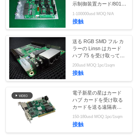
質
示制御装置カード/801
発送カードが新たになり
管
1-100000usd MOQ:N/A
ます
接触
理
送る RGB SMD フル カ
COMPANY
ラーの Linsn はカード
ハブ 75 を受け取って遠
NEWS
隔表示制御装置カードを
200usd MOQ:1pc/1sqm
導きました
接触
地
図
電子新星の星はカード
ハブ カードを受け取る
カードを送る遠隔表示制
PRIVACY
御装置カードを導きまし
150-180usd MOQ:1pc/1sqm
POLICY
た
接触