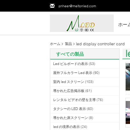
anheer@meltonled.com
ホー
led display controller card
ホーム
製品
l
すべての製品
(1
Led ビルボードの表示
(53)
屋外フルカラー Led 表示
(90)
室内 led スクリーン
(103)
導かれた広告掲示板
(61)
レンタル ビデオの壁を主導
(76)
タクシーの LED 表示
(60)
導かれた床スクリーン
(8)
led の境界の表示
(24)