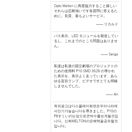
Opto Melton に再度協力すること嬉しい
それらは忍耐強いです各質問に答えるた
めに。良質、最もよいサービス。
—— リカルド
バス表示、LED モジュールを製造してい
るし、これまでのところ問題はありませ
ん。
—— Sergo
私達は私達の国立劇場のプロジェクトの
ための使用料 P10 SMD 3528 の導かれ
た表示を、表示よく走っています、あら
ゆる盲目ランプ、ビデオですとても明確
しませんでした。
—— Ari
옥외광고は디스플레이화면은우리나라에
서인기가높습니다を導きました。P10の
P8すくいの는앞으로큰박수를보게될것입
니다。신뢰MELTONの은혜택을공유할것
입니다。