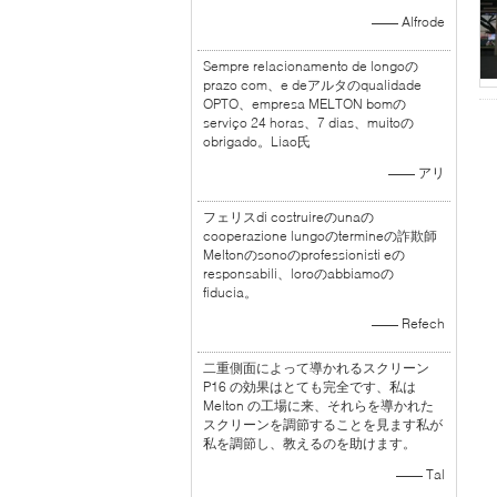
—— Alfrode
Sempre relacionamento de longoの
prazo com、e deアルタのqualidade
OPTO、empresa MELTON bomの
serviço 24 horas、7 dias、muitoの
obrigado。Liao氏
—— アリ
フェリスdi costruireのunaの
cooperazione lungoのtermineの詐欺師
Meltonのsonoのprofessionisti eの
responsabili、loroのabbiamoの
fiducia。
—— Refech
二重側面によって導かれるスクリーン
P16 の効果はとても完全です、私は
Melton の工場に来、それらを導かれた
スクリーンを調節することを見ます私が
私を調節し、教えるのを助けます。
—— Tal