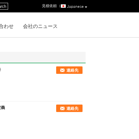
見積依頼
|
rch
Japanese
合わせ
会社のニュース
告
連絡先
定義
連絡先