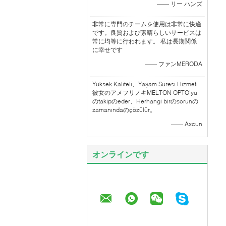
—— リー ハンズ
非常に専門のチームを使用は非常に快適
です。良質および素晴らしいサービスは
常に均等に行われます。 私は長期関係
に幸せです
—— ファンMERODA
Yüksek Kaliteli、Yașam Süresi Hizmeti
彼女のアメフリノキMELTON OPTO'yu
のtakipのeder、Herhangi birのsorunの
zamanındaのçözülür。
—— Axcun
オンラインです