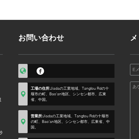
お問い合わせ
メ
工場の住所:
Jiadaの工業地域、Tangtou Rdの十
堰市の町、Bao'an地区、シンセン都市、広東
競
省、中国。
営業所:
Jiadaの工業地域、Tangtou Rdの十堰市
の町、Bao'an地区、シンセン都市、広東省、中
国。
秒
ん