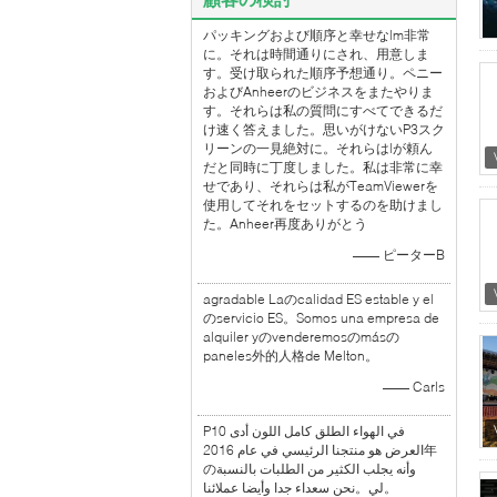
パッキングおよび順序と幸せなlm非常
に。それは時間通りにされ、用意しま
す。受け取られた順序予想通り。ペニー
およびAnheerのビジネスをまたやりま
す。それらは私の質問にすべてできるだ
け速く答えました。思いがけないP3スク
リーンの一見絶対に。それらはlが頼ん
だと同時に丁度しました。私は非常に幸
せであり、それらは私がTeamViewerを
使用してそれをセットするのを助けまし
た。Anheer再度ありがとう
—— ピーターB
agradable Laのcalidad ES estable y el
のservicio ES。Somos una empresa de
alquiler yのvenderemosのmásの
paneles外的人格de Melton。
—— Carls
P10 في الهواء الطلق كامل اللون أدى
العرض هو منتجنا الرئيسي في عام 2016年
のوأنه يجلب الكثير من الطلبات بالنسبة
لي。نحن سعداء جدا وأيضا عملائنا。