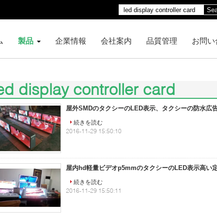
Sea
ム
製品
企業情報
会社案内
品質管理
お問い
ed display controller card
00)
屋外SMDのタクシーのLED表示、タクシーの防水広
続きを読む
2016-11-29 15:50:10
屋内hd軽量ビデオp5mmのタクシーのLED表示高い
続きを読む
2016-11-29 15:50:11