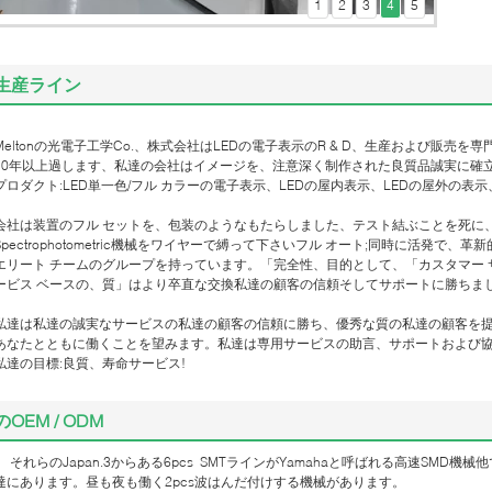
1
2
3
4
5
SMT ルーム
SMT ルーム
SMT ルーム
生産ライン
SMT ルーム
非常に熱いズームレンズ
Meltonの光電子工学Co.、株式会社はLEDの電子表示のR & D、生産および販
10年以上過します、私達の会社はイメージを、注意深く制作された良質品誠実に確
プロダクト:LED単一色/フル カラーの電子表示、LEDの屋内表示、LEDの屋外の表示
会社は装置のフル セットを、包装のようなもたらしました、テスト結ぶことを死に
Spectrophotometric機械をワイヤーで縛って下さいフル オート;同時に活発で
エリート チームのグループを持っています。「完全性、目的として、「カスタマー
ービス ベースの、質」はより卒直な交換私達の顧客の信頼そしてサポートに勝ちま
私達は私達の誠実なサービスの私達の顧客の信頼に勝ち、優秀な質の私達の顧客を
あなたとともに働くことを望みます。私達は専用サービスの助言、サポートおよび
私達の目標:良質、寿命サービス!
のOEM / ODM
それらのJapan.3からある6pcs SMTラインがYamahaと呼ばれる高速SMD
達にあります。
2pcs
あります
昼も夜も働く
波はんだ付けする機械が
。