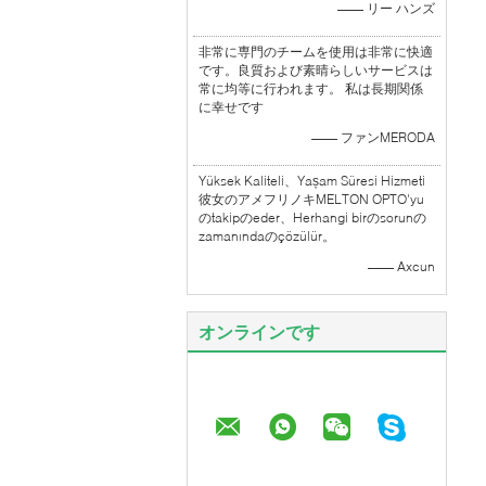
—— リー ハンズ
非常に専門のチームを使用は非常に快適
です。良質および素晴らしいサービスは
常に均等に行われます。 私は長期関係
に幸せです
—— ファンMERODA
Yüksek Kaliteli、Yașam Süresi Hizmeti
彼女のアメフリノキMELTON OPTO'yu
のtakipのeder、Herhangi birのsorunの
zamanındaのçözülür。
—— Axcun
オンラインです