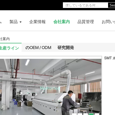
Sea
ム
製品
企業情報
会社案内
品質管理
お問い
D 会社案内
のOEM / ODM
研究開発
生産ライン
SMT