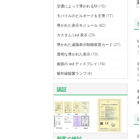
交通によって導かれる印
(10)
モバイルのビルボードを主導
(17)
導かれた表示モジュール
(82)
カスタム Led 表示
(23)
導かれた遠隔表示制御装置カード
(27)
透明な導かれた表示
(13)
曲面の led ディスプレイ
(16)
紫外線殺菌ランプ
(6)
認証
顧客の検討