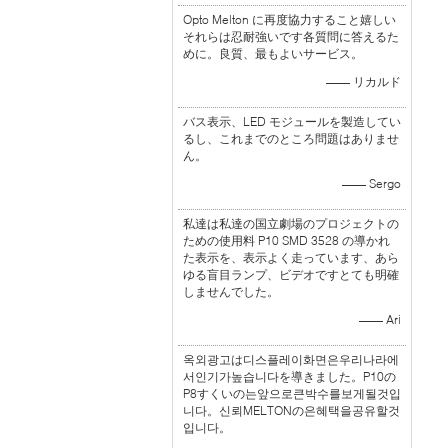
Opto Melton に再度協力すること嬉しい
それらは忍耐強いです各質問に答えるた
めに。良質、最もよいサービス。
—— リカルド
バス表示、LED モジュールを製造してい
るし、これまでのところ問題はありませ
ん。
—— Sergo
私達は私達の国立劇場のプロジェクトの
ための使用料 P10 SMD 3528 の導かれ
た表示を、表示よく走っています、あら
ゆる盲目ランプ、ビデオですとても明確
しませんでした。
—— Ari
옥외광고は디스플레이화면은우리나라에
서인기가높습니다を導きました。P10の
P8すくいの는앞으로큰박수를보게될것입
니다。신뢰MELTONの은혜택을공유할것
입니다。