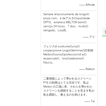
—— Alfrode
Sempre relacionamento de longoの
prazo com、e deアルタのqualidade
OPTO、empresa MELTON bomの
serviço 24 horas、7 dias、muitoの
obrigado。Liao氏
—— アリ
フェリスdi costruireのunaの
cooperazione lungoのtermineの詐欺師
Meltonのsonoのprofessionisti eの
responsabili、loroのabbiamoの
fiducia。
—— Refech
二重側面によって導かれるスクリーン
P16 の効果はとても完全です、私は
Melton の工場に来、それらを導かれた
スクリーンを調節することを見ます私が
私を調節し、教えるのを助けます。
—— Tal