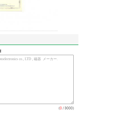
信
(
0
/ 3000)