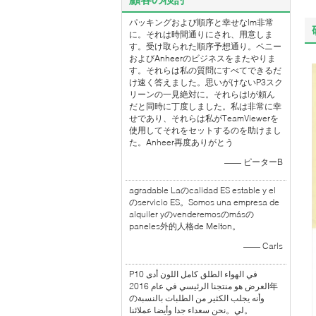
パッキングおよび順序と幸せなlm非常
に。それは時間通りにされ、用意しま
す。受け取られた順序予想通り。ペニー
およびAnheerのビジネスをまたやりま
す。それらは私の質問にすべてできるだ
け速く答えました。思いがけないP3スク
リーンの一見絶対に。それらはlが頼ん
だと同時に丁度しました。私は非常に幸
せであり、それらは私がTeamViewerを
使用してそれをセットするのを助けまし
た。Anheer再度ありがとう
—— ピーターB
agradable Laのcalidad ES estable y el
のservicio ES。Somos una empresa de
alquiler yのvenderemosのmásの
paneles外的人格de Melton。
—— Carls
P10 في الهواء الطلق كامل اللون أدى
العرض هو منتجنا الرئيسي في عام 2016年
のوأنه يجلب الكثير من الطلبات بالنسبة
لي。نحن سعداء جدا وأيضا عملائنا。