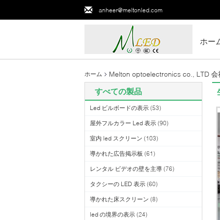
anheer@meltonled.com
ホー
Melton optoelectronics co., LT
ホーム
すべての製品
Led ビルボードの表示
(53)
屋外フルカラー Led 表示
(90)
室内 led スクリーン
(103)
導かれた広告掲示板
(61)
レンタル ビデオの壁を主導
(76)
タクシーの LED 表示
(60)
導かれた床スクリーン
(8)
led の境界の表示
(24)