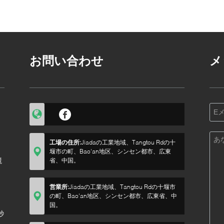
お問い合わせ
メ
工場の住所:
Jiadaの工業地域、Tangtou Rdの十
堰市の町、Bao'an地区、シンセン都市、広東
競
省、中国。
営業所:
Jiadaの工業地域、Tangtou Rdの十堰市
の町、Bao'an地区、シンセン都市、広東省、中
国。
秒
ん