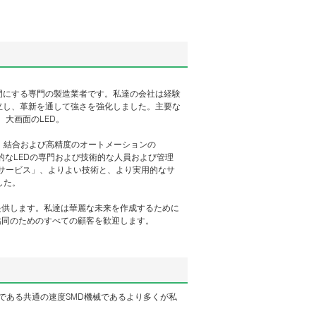
売を専門にする専門の製造業者です。私達の会社は経験
立し、革新を通して強さを強化しました。主要な
、大画面のLED。
、結合および高精度のオートメーションの
、革新的なLEDの専門および技術的な人員および管理
 サービス」、よりよい技術と、より実用的なサ
した。
提供します。私達は華麗な未来を作成するために
協同のためのすべての顧客を歓迎します。
機械他である共通の速度SMD機械であるより多くが私