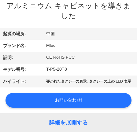
達
アルミニウム キャビネットを導きま
に
した
つ
起源の場所:
中国
い
Mled
ブランド名:
て
CE RoHS FCC
証明:
工
T-P5-20T8
モデル番号:
場
,
ハイライト:
導かれたタクシーの表示
タクシーの上の LED 表示
旅
お問い合わせ!
行
詳細を展開する
品