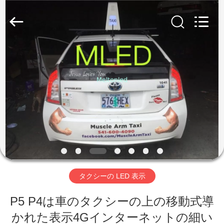
Copyright
©
2012
-
2026
Melton
optoelectronics
co.,
家
LTD.
All
Rights
Reserved.
プ
ロ
ダ
ク
ト
タクシーの LED 表示
P5 P4は車のタクシーの上の移動式導
私
かれた表示4Gインターネットの細い