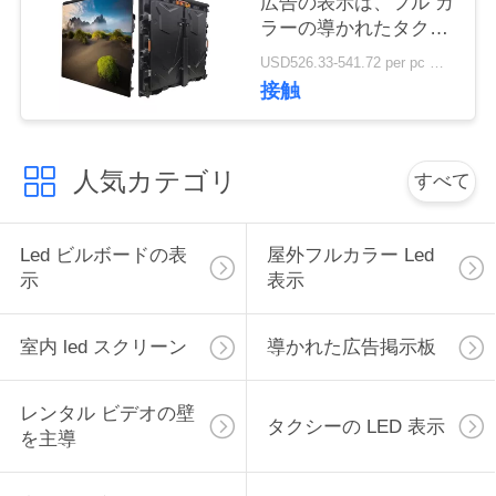
広告の表示は、フル カ
ラーの導かれたタクシ
ーの屋根P3 P4 P5に署
USD526.33-541.72 per pc MOQ:1 羽
名します
接触
人気カテゴリ
すべて
Led ビルボードの表
屋外フルカラー Led
示
表示
室内 led スクリーン
導かれた広告掲示板
レンタル ビデオの壁
タクシーの LED 表示
を主導