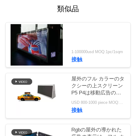
質
類似品
管
理
COMPANY
1-100000usd MOQ:1pc/1sqm
NEWS
接触
地
屋外のフル カラーのタ
クシーの上スクリーン
図
P5 P4は移動広告のた
めの表示板を導きまし
USD 800-1000 piece MOQ:単品
た
PRIVACY
接触
POLICY
Rgbの屋外の導かれた