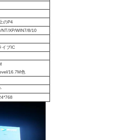
か上のP4
/NT/XP/WIN7/8/10
イブIC
M
level/16.7M色
チ
24*768