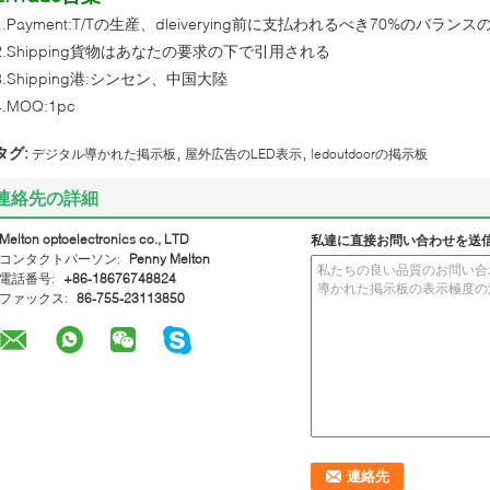
1.Payment:T/Tの生産、dleiverying前に支払われるべき70%のバラ
2.Shipping貨物はあなたの要求の下で引用される
3.Shipping港:シンセン、中国大陸
4.MOQ:1pc
,
,
タグ:
デジタル導かれた掲示板
屋外広告のLED表示
ledoutdoorの掲示板
連絡先の詳細
Melton optoelectronics co., LTD
私達に直接お問い合わせを送
コンタクトパーソン:
Penny Melton
電話番号:
+86-18676748824
ファックス:
86-755-23113850