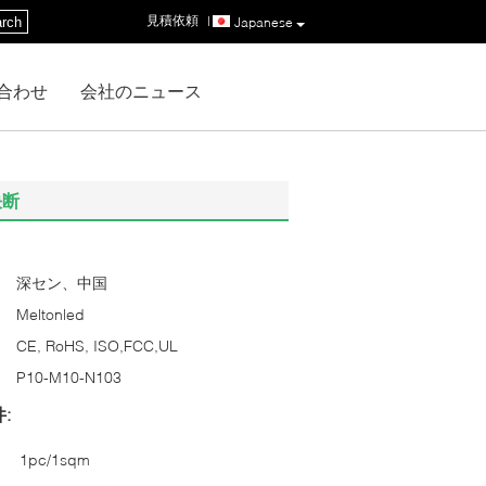
見積依頼
|
rch
Japanese
合わせ
会社のニュース
決断
深セン、中国
Meltonled
CE, RoHS, ISO,FCC,UL
P10-M10-N103
:
1pc/1sqm