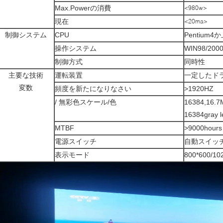
Max.Powerの消費
<980w>
現在
<20ma>
制御システム
CPU
Pentium4
操作システム
WIN98/2000
制御方式
同時性
主要な技術
運転装置
一定したドラ
変数
頻度を新たになりなさい
>1920HZ
/ 無彩色スケール/色
16384,16.7
16384gray 
MTBF
>9000hours
電源スイッチ
自動スイッ
表示モード
800*600/10