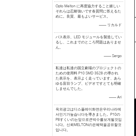
Opto Melton に再度協力すること嬉しい
それらは忍耐強いです各質問に答えるた
めに。良質、最もよいサービス。
—— リカルド
バス表示、LED モジュールを製造してい
るし、これまでのところ問題はありませ
ん。
—— Sergo
私達は私達の国立劇場のプロジェクトの
ための使用料 P10 SMD 3528 の導かれ
た表示を、表示よく走っています、あら
ゆる盲目ランプ、ビデオですとても明確
しませんでした。
—— Ari
옥외광고は디스플레이화면은우리나라에
서인기가높습니다を導きました。P10の
P8すくいの는앞으로큰박수를보게될것입
니다。신뢰MELTONの은혜택을공유할것
입니다。