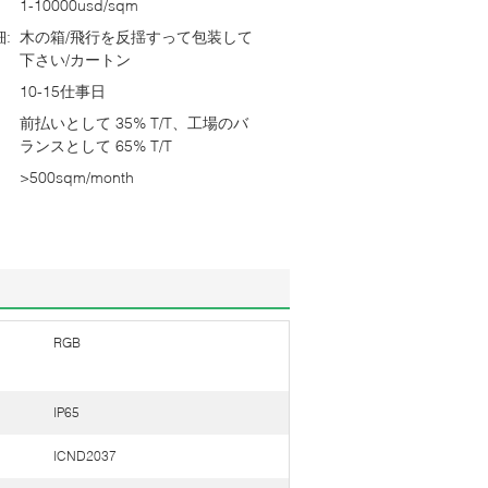
1-10000usd/sqm
:
木の箱/飛行を反揺すって包装して
下さい/カートン
10-15仕事日
前払いとして 35% T/T、工場のバ
ランスとして 65% T/T
>500sqm/month
RGB
IP65
ICND2037