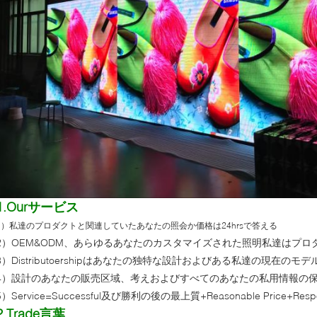
1.Ourサービス
1）私達のプロダクトと関連していたあなたの照会か価格は24hrsで答える
2）OEM&ODM、あらゆるあなたのカスタマイズされた照明私達はプ
3）Distributoershipはあなたの独特な設計およびある私達の現在の
4）設計のあなたの販売区域、考えおよびすべてのあなたの私用情報の
5）Service=Successful及び勝利の後の最上質+Reasonable Price+Respo
2.Trade言葉