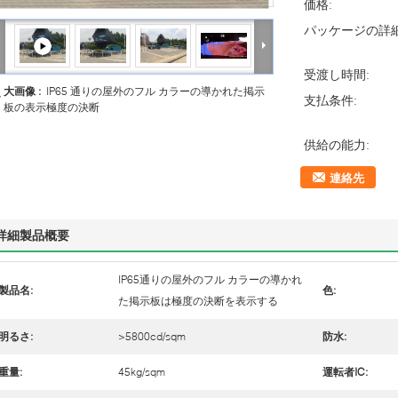
価格:
パッケージの詳細
受渡し時間:
大画像 :
IP65 通りの屋外のフル カラーの導かれた掲示
支払条件:
板の表示極度の決断
供給の能力:
連絡先
詳細製品概要
IP65通りの屋外のフル カラーの導かれ
製品名:
色:
た掲示板は極度の決断を表示する
明るさ:
>5800cd/sqm
防水:
重量:
45kg/sqm
運転者IC: