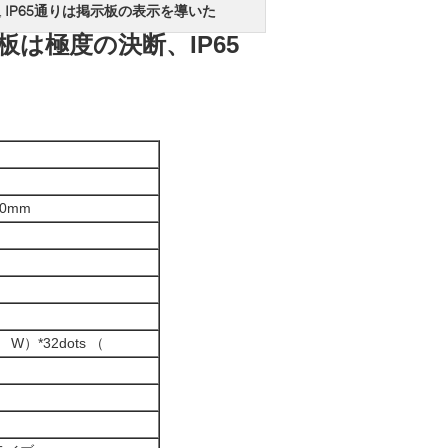
IP65通りは掲示板の表示を導いた
,
は極度の決断、IP65
60mm
） W）*32dots （