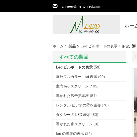
anheer@meltonled.com
ホー
IP6
ホーム
製品
Led ビルボードの表示
すべての製品
Led ビルボードの表示
(53)
屋外フルカラー Led 表示
(90)
室内 led スクリーン
(103)
導かれた広告掲示板
(61)
レンタル ビデオの壁を主導
(76)
タクシーの LED 表示
(60)
導かれた床スクリーン
(8)
led の境界の表示
(24)