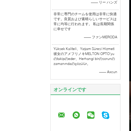
—— リー ハンズ
非常に専門のチームを使用は非常に快適
です。良質および素晴らしいサービスは
常に均等に行われます。 私は長期関係
に幸せです
—— ファンMERODA
Yüksek Kaliteli、Yașam Süresi Hizmeti
彼女のアメフリノキMELTON OPTO'yu
のtakipのeder、Herhangi birのsorunの
zamanındaのçözülür。
—— Axcun
オンラインです