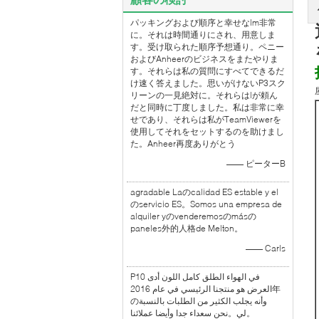
パッキングおよび順序と幸せなlm非常
に。それは時間通りにされ、用意しま
す。受け取られた順序予想通り。ペニー
およびAnheerのビジネスをまたやりま
す。それらは私の質問にすべてできるだ
け速く答えました。思いがけないP3スク
リーンの一見絶対に。それらはlが頼ん
だと同時に丁度しました。私は非常に幸
せであり、それらは私がTeamViewerを
使用してそれをセットするのを助けまし
た。Anheer再度ありがとう
—— ピーターB
agradable Laのcalidad ES estable y el
のservicio ES。Somos una empresa de
alquiler yのvenderemosのmásの
paneles外的人格de Melton。
—— Carls
P10 في الهواء الطلق كامل اللون أدى
العرض هو منتجنا الرئيسي في عام 2016年
のوأنه يجلب الكثير من الطلبات بالنسبة
لي。نحن سعداء جدا وأيضا عملائنا。