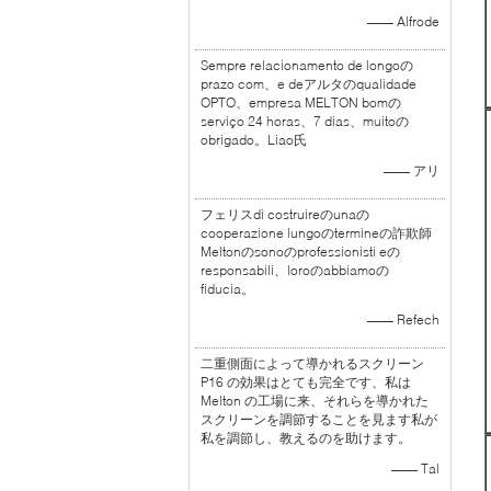
—— Alfrode
Sempre relacionamento de longoの
prazo com、e deアルタのqualidade
OPTO、empresa MELTON bomの
serviço 24 horas、7 dias、muitoの
obrigado。Liao氏
—— アリ
フェリスdi costruireのunaの
cooperazione lungoのtermineの詐欺師
Meltonのsonoのprofessionisti eの
responsabili、loroのabbiamoの
fiducia。
—— Refech
二重側面によって導かれるスクリーン
P16 の効果はとても完全です、私は
Melton の工場に来、それらを導かれた
スクリーンを調節することを見ます私が
私を調節し、教えるのを助けます。
—— Tal