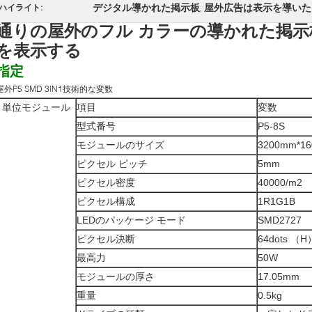
デジタル導かれた掲示板
屋外広告は表示を導いた
ハイライト:
,
通りの屋外のフル カラーの導かれた掲示板
を表示する
指定
屋外P5 SMD 3IN1技術的な変数
単位モジュール
項目
変数
型式番号
P5-8S
モジュールのサイズ
3200mm*1
ピクセル ピッチ
5mm
ピクセル密度
40000/m2
ピクセル構成
1R1G1B
LEDのパッケージ モード
SMD2727
ピクセル決断
64dots （H
最高力
50W
モジュールの厚さ
17.05mm
重量
0.5kg