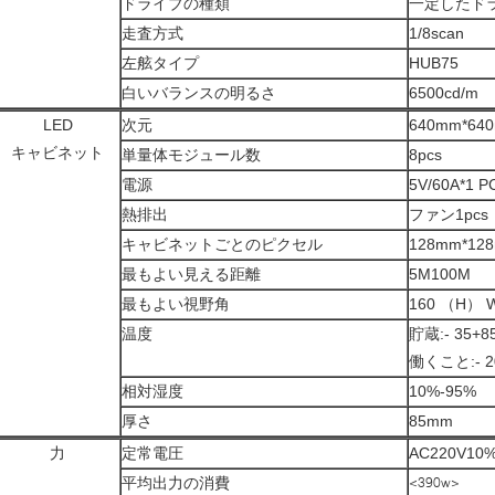
ドライブの種類
一定したド
走査方式
1/8scan
左舷タイプ
HUB75
白いバランスの明るさ
6500cd/m
LED
次元
640mm*64
キャビネット
単量体モジュール数
8pcs
電源
5V/60A*1 P
熱排出
ファン1pcs
キャビネットごとのピクセル
128mm*12
最もよい見える距離
5M100M
最もよい視野角
160 （H） 
温度
貯蔵:- 35+8
働くこと:- 2
相対湿度
10%-95%
厚さ
85mm
力
定常電圧
AC220V10
平均出力の消費
<390w>