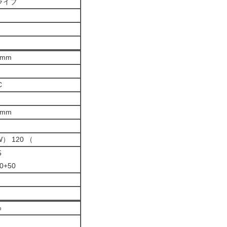
ライブ
0mm
C
8mm
W） 120 （
5
0+50
%