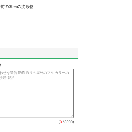
ンスの前の30%の沈殿物
信
(
0
/ 3000)