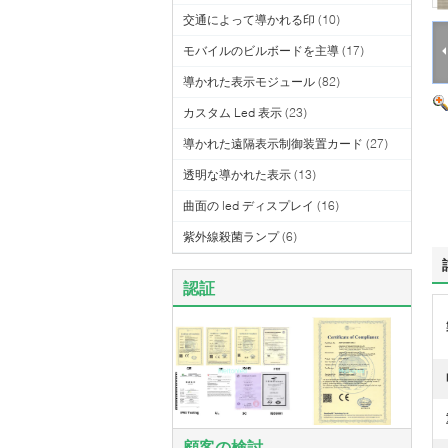
交通によって導かれる印
(10)
モバイルのビルボードを主導
(17)
導かれた表示モジュール
(82)
カスタム Led 表示
(23)
導かれた遠隔表示制御装置カード
(27)
透明な導かれた表示
(13)
曲面の led ディスプレイ
(16)
紫外線殺菌ランプ
(6)
認証
顧客の検討