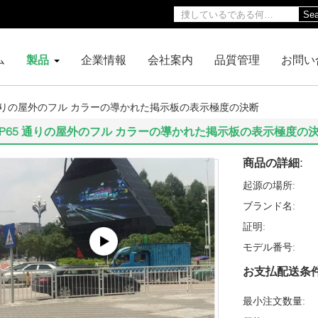
Sea
ム
製品
企業情報
会社案内
品質管理
お問い
5 通りの屋外のフル カラーの導かれた掲示板の表示極度の決断
IP65 通りの屋外のフル カラーの導かれた掲示板の表示極度の
商品の詳細:
起源の場所:
ブランド名:
証明:
モデル番号:
お支払配送条件
最小注文数量: