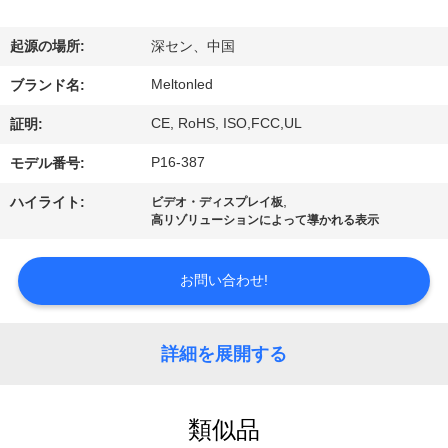
達
に
起源の場所:
深セン、中国
つ
Meltonled
ブランド名:
い
CE, RoHS, ISO,FCC,UL
証明:
て
P16-387
モデル番号:
,
ハイライト:
ビデオ・ディスプレイ板
高リゾリューションによって導かれる表示
工
場
お問い合わせ!
旅
行
詳細を展開する
品
類似品