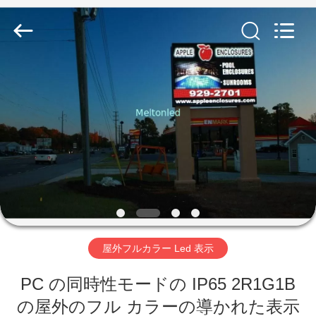
Copyright
©
2012
-
2026
Melton
optoelectronics
co.,
家
LTD.
All
Rights
Reserved.
プ
ロ
ダ
ク
ト
屋外フルカラー Led 表示
PC の同時性モードの IP65 2R1G1B
私
の屋外のフル カラーの導かれた表示