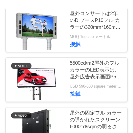
質
管
屋外コンサートは2年
のDjブースP10フル カ
理
ラーの320mm*160mm
を保証導きました
MOQ:1square メートル
接触
COMPANY
NEWS
5500cd/m2屋外のフル
カラーのLED表示は、
地
屋外広告表示画面P5を
導きました
図
USD 598-630 square meter MOQ:1平方メートル
接触
PRIVACY
屋外の固定フル カラー
POLICY
の導かれたスクリーン
6000cd/sqmの明るさ保