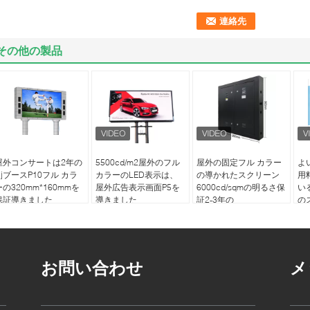
その他の製品
屋外コンサートは2年の
5500cd/m2屋外のフル
屋外の固定フル カラー
よ
DjブースP10フル カラ
カラーのLED表示は、
の導かれたスクリーン
用
ーの320mm*160mmを
屋外広告表示画面P5を
6000cd/sqmの明るさ保
い
保証導きました
導きました
証2-3年の
の
導
お問い合わせ
メ