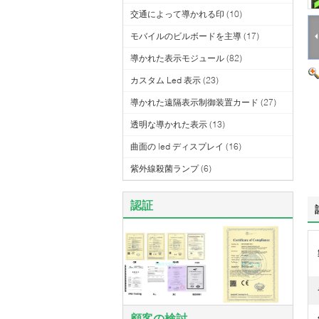
交通によって導かれる印
(10)
モバイルのビルボードを主導
(17)
導かれた表示モジュール
(82)
カスタム Led 表示
(23)
導かれた遠隔表示制御装置カード
(27)
透明な導かれた表示
(13)
曲面の led ディスプレイ
(16)
紫外線殺菌ランプ
(6)
認証
顧客の検討