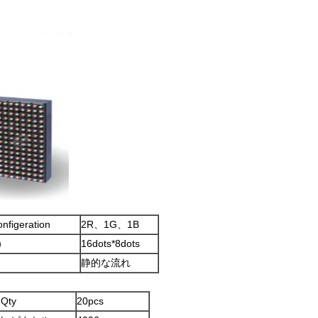
igeration
2R、1G、1B
）
16dots*8dots
静的な流れ
Qty
20pcs