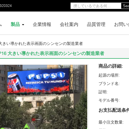
0320324
Sea
ム
製品
企業情報
会社案内
品質管理
お問い
6 大きい導かれた表示画面のシンセンの製造業者
P16 大きい導かれた表示画面のシンセンの製造業者
商品の詳細:
起源の場所:
ブランド名:
証明:
モデル番号:
お支払配送条件
最小注文数量: