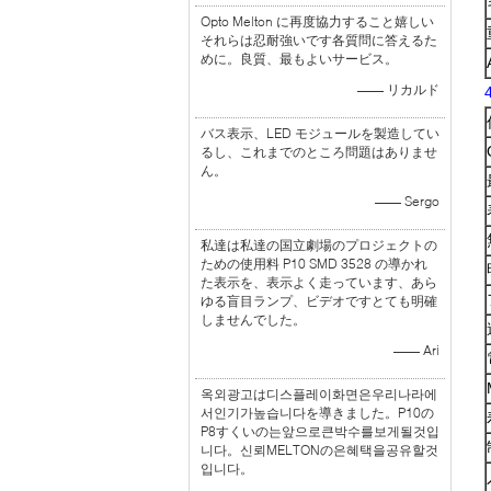
Opto Melton に再度協力すること嬉しい
それらは忍耐強いです各質問に答えるた
めに。良質、最もよいサービス。
—— リカルド
バス表示、LED モジュールを製造してい
るし、これまでのところ問題はありませ
ん。
—— Sergo
私達は私達の国立劇場のプロジェクトの
ための使用料 P10 SMD 3528 の導かれ
た表示を、表示よく走っています、あら
ゆる盲目ランプ、ビデオですとても明確
しませんでした。
—— Ari
옥외광고は디스플레이화면은우리나라에
서인기가높습니다を導きました。P10の
P8すくいの는앞으로큰박수를보게될것입
니다。신뢰MELTONの은혜택을공유할것
입니다。