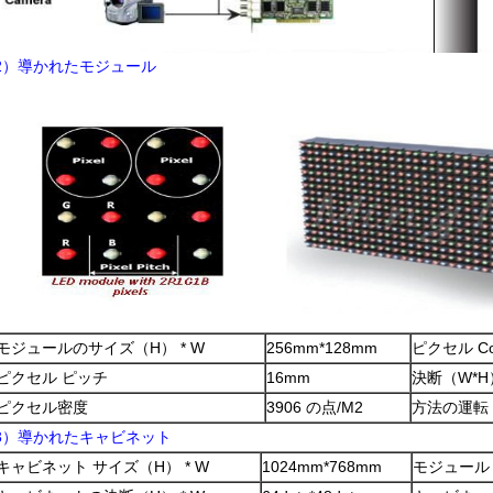
2）導かれたモジュール
モジュールのサイズ（H） * W
256mm*128mm
ピクセル Conf
ピクセル ピッチ
16mm
決断（W*H
ピクセル密度
3906 の点/M2
方法の運転
3）導かれたキャビネット
キャビネット サイズ（H） * W
1024mm*768mm
モジュール 