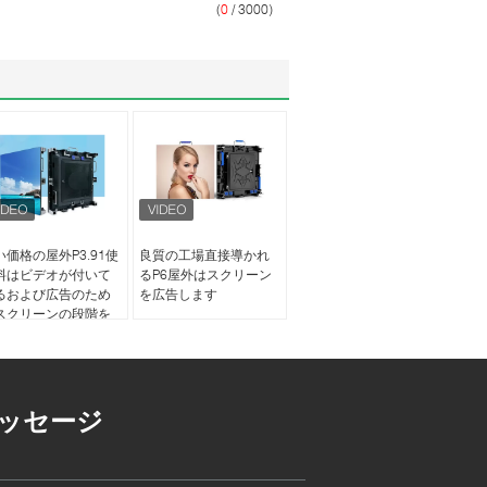
(
0
/ 3000)
い価格の屋外P3.91使
良質の工場直接導かれ
料はビデオが付いて
るP6屋外はスクリーン
るおよび広告のため
を広告します
スクリーンの段階を
きました
ッセージ