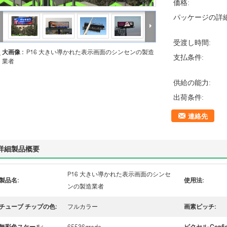
価格:
パッケージの詳細
受渡し時間:
大画像 :
P16 大きい導かれた表示画面のシンセンの製造
支払条件:
業者
供給の能力:
出荷条件:
連絡先
詳細製品概要
P16 大きい導かれた表示画面のシンセ
製品名:
使用法:
ンの製造業者
チューブ チップの色:
フルカラー
画素ピッチ:
無彩色スケール:
65536grade
ピクセル Confige