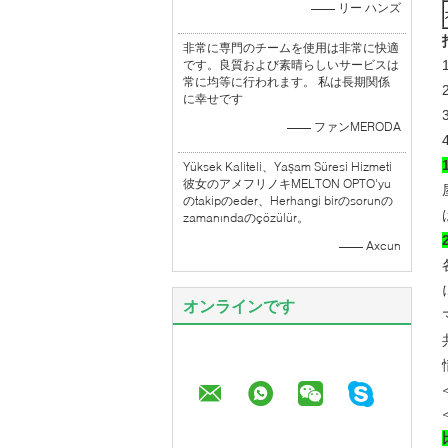
—— リー ハンズ
非常に専門のチームを使用は非常に快適
です。良質および素晴らしいサービスは
常に均等に行われます。 私は長期関係
に幸せです
—— ファンMERODA
Yüksek Kaliteli、Yașam Süresi Hizmeti
彼女のアメフリノキMELTON OPTO'yu
のtakipのeder、Herhangi birのsorunの
zamanındaのçözülür。
—— Axcun
オンラインです
<
<