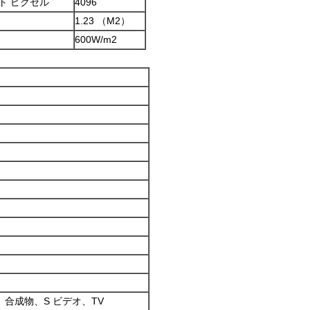
ト ピクセル
4096
1.23 （M2）
600W/m2
V）、合成物、S ビデオ、TV