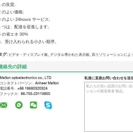
1 の良質;
2 のよい価格;
3 のよい 24hours サービス;
4 つは、配達を促進します;
5 の省エネ 30%
6、受け入れられる小さい順序。
,
,
タグ:
ビデオ・ディスプレイ板
デジタル導かれた表示板
高リゾリューションによ
連絡先の詳細
Melton optoelectronics co., LTD
私達に直接お問い合わせを送
コンタクトパーソン:
Anheer Melton
電話番号:
+86 18680320324
ファックス:
86-755-23113850