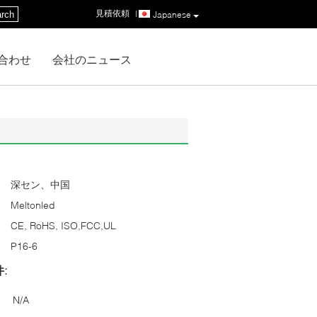
見積依頼
|
rch
Japanese
合わせ
会社のニュース
深セン、中国
Meltonled
CE, RoHS, ISO,FCC,UL
P16-6
:
N/A