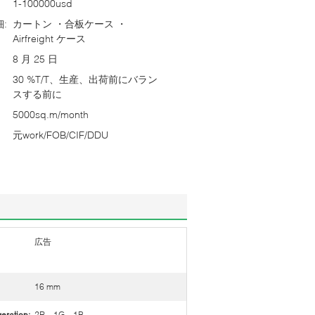
1-100000usd
:
カートン ・合板ケース ・
Airfreight ケース
8 月 25 日
30 %T/T、生産、出荷前にバラン
スする前に
5000sq.m/month
元work/FOB/CIF/DDU
広告
16 mm
ration:
2R、1G、1B