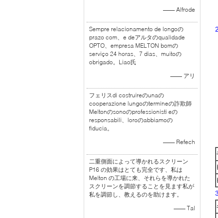
—— Alfrode
Sempre relacionamento de longoの
prazo com、e deアルタのqualidade
OPTO、empresa MELTON bomの
serviço 24 horas、7 dias、muitoの
obrigado。Liao氏
—— アリ
フェリスdi costruireのunaの
cooperazione lungoのtermineの詐欺師
Meltonのsonoのprofessionisti eの
responsabili、loroのabbiamoの
fiducia。
—— Refech
二重側面によって導かれるスクリーン
P16 の効果はとても完全です、私は
Melton の工場に来、それらを導かれた
スクリーンを調節することを見ます私が
私を調節し、教えるのを助けます。
—— Tal