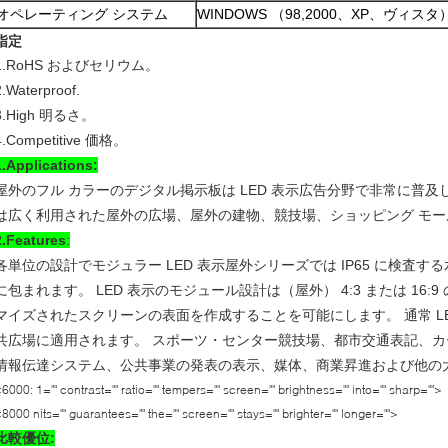
オペレーティング システム
WINDOWS （98,2000、XP、ヴィスタ
指定
1.RoHS およびセリウム。
2.Waterproof.
3.High 明るさ。
4.Competitive 価格。
1.Applications:
屋外のフル カラーのデジタル掲示板は LED 表示広告分野で非常に普及
は広く利用された屋外の広場、屋外の建物、競技場、ショッピング モー
2.Features
:
各単位の設計でモジュラー LED 表示屋外シリーズでは IP65 に検査
に包まれます。 LED 表示のモジュール設計は（屋外） 4:3 または 16
マイズされたスクリーンの表面を作成することを可能にします。 通常 L
共広場に適用されます。 スポーツ・センター競技場、都市交通表記、カ
情報伝達システム、公共事業の発表の表示、媒体、商業昇進および他の
6000: 1="" contrast="" ratio="" tempers="" screen="" brightness="" into="" sharp="">
8000 nits="" guarantees="" the="" screen="" stays="" brighter="" longer="">
比較優位: