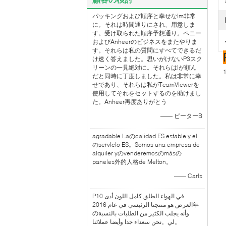
パッキングおよび順序と幸せなlm非常
に。それは時間通りにされ、用意しま
す。受け取られた順序予想通り。ペニー
およびAnheerのビジネスをまたやりま
す。それらは私の質問にすべてできるだ
け速く答えました。思いがけないP3スク
リーンの一見絶対に。それらはlが頼ん
だと同時に丁度しました。私は非常に幸
せであり、それらは私がTeamViewerを
使用してそれをセットするのを助けまし
た。Anheer再度ありがとう
—— ピーターB
agradable Laのcalidad ES estable y el
のservicio ES。Somos una empresa de
alquiler yのvenderemosのmásの
paneles外的人格de Melton。
—— Carls
P10 في الهواء الطلق كامل اللون أدى
العرض هو منتجنا الرئيسي في عام 2016年
のوأنه يجلب الكثير من الطلبات بالنسبة
لي。نحن سعداء جدا وأيضا عملائنا。