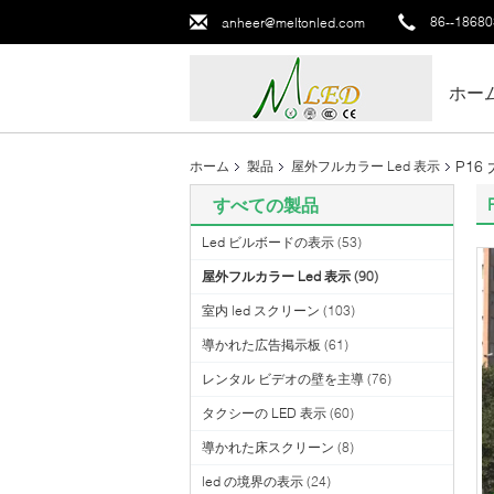
86--1868
anheer@meltonled.com
ホー
P1
ホーム
製品
屋外フルカラー Led 表示
すべての製品
Led ビルボードの表示
(53)
屋外フルカラー Led 表示
(90)
室内 led スクリーン
(103)
導かれた広告掲示板
(61)
レンタル ビデオの壁を主導
(76)
タクシーの LED 表示
(60)
導かれた床スクリーン
(8)
led の境界の表示
(24)