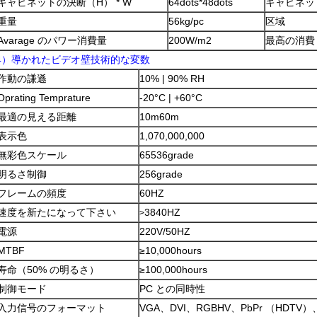
キャビネットの決断（H） * W
64dots*48dots
キャビネッ
重量
56kg/pc
区域
Avarage のパワー消費量
200W/m2
最高の消費
4）導かれたビデオ壁技術的な変数
作動の謙遜
10% | 90% RH
Oprating Temprature
-20°C | +60°C
最適の見える距離
10m60m
表示色
1,070,000,000
無彩色スケール
65536grade
明るさ制御
256grade
フレームの頻度
60HZ
速度を新たになって下さい
3840HZ
>
電源
220V/50HZ
MTBF
≥10,000hours
寿命（50% の明るさ）
≥100,000hours
制御モード
PC との同時性
入力信号のフォーマット
VGA、DVI、RGBHV、PbPr （HDT