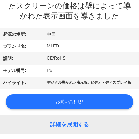
達
たスクリーンの価格は壁によって導
に
かれた表示画面を導きました
つ
起源の場所:
中国
い
MLED
ブランド名:
て
CE/RoHS
証明:
工
P6
モデル番号:
場
,
ハイライト:
デジタル導かれた表示板
ビデオ・ディスプレイ板
旅
お問い合わせ!
行
詳細を展開する
品