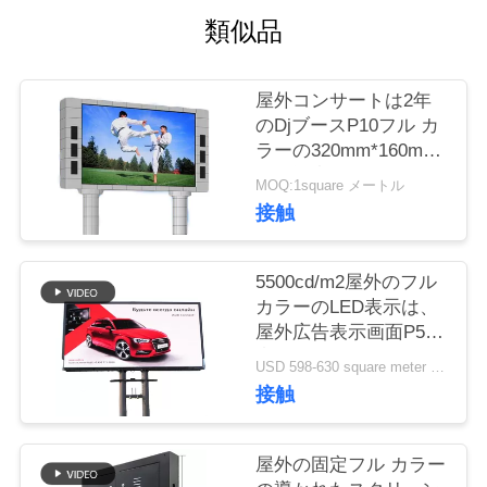
質
類似品
管
理
屋外コンサートは2年
のDjブースP10フル カ
ラーの320mm*160mm
COMPANY
を保証導きました
MOQ:1square メートル
NEWS
接触
地
5500cd/m2屋外のフル
カラーのLED表示は、
図
屋外広告表示画面P5を
導きました
USD 598-630 square meter MOQ:1平方メートル
PRIVACY
接触
POLICY
屋外の固定フル カラー