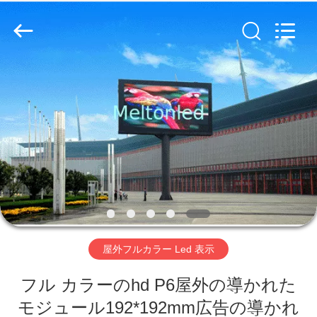
Copyright
©
2012
-
2026
Melton
optoelectronics
co.,
家
LTD.
All
Rights
Reserved.
プ
ロ
ダ
ク
ト
屋外フルカラー Led 表示
フル カラーのhd P6屋外の導かれた
私
モジュール192*192mm広告の導かれ